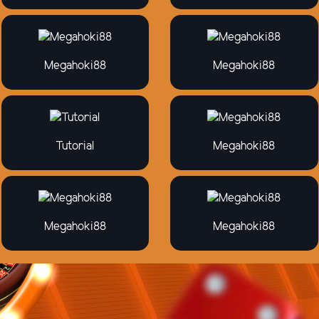
Megahoki88
Megahoki88
Tutorial
Megahoki88
Megahoki88
Megahoki88