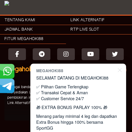
TENTANG KAMI
LINK ALTERNATIF
JADWAL BANK
RTP LIVE SLOT
FITUR MEGAHOKI88
Megahoki88 Situs Slot RTP Tertinggi dan
MEGAHOKI88
Terbaik di Indonesia
SELAMAT DATANG DI MEGAHOKI88
✅ Pilihan Game Terlengkap
Sebagai bandar judi online terbesar dan terpercaya, situs kami juga telah
✅ Transaksi Cepat & Aman
menyediakan Link Resmi untuk memudahkan pemain agar terhindar dari
✅ Customer Service 24/7
pemblokiran internet positif atau nawala. Situs resmi kami menyediakan
Link Alternatif agar dapat mengakses
Megahoki88 Login
.
🎁 EXTRA BONUS PARLAY 100% 🎁
Menang parlay minimal 4 leg dan dapatkan
Extra Bonus hingga 100% bersama
SportGG