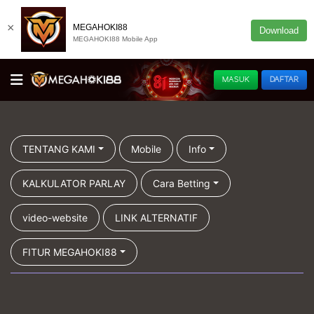
×
MEGAHOKI88
Download
MEGAHOKI88 Mobile App
MASUK
DAFTAR
TENTANG KAMI
Mobile
Info
KALKULATOR PARLAY
Cara Betting
video-website
LINK ALTERNATIF
FITUR MEGAHOKI88