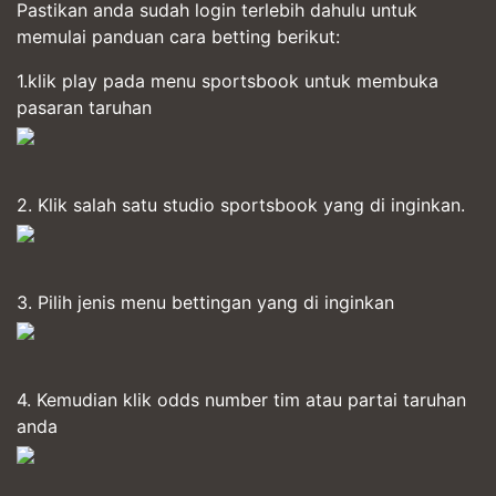
Pastikan anda sudah login terlebih dahulu untuk
memulai panduan cara betting berikut:
1.klik play pada menu sportsbook untuk membuka
pasaran taruhan
2. Klik salah satu studio sportsbook yang di inginkan.
3. Pilih jenis menu bettingan yang di inginkan
4. Kemudian klik odds number tim atau partai taruhan
anda