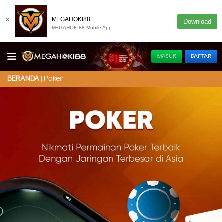
×
MEGAHOKI88
Download
MEGAHOKI88 Mobile App
MASUK
DAFTAR
Poker
BERANDA